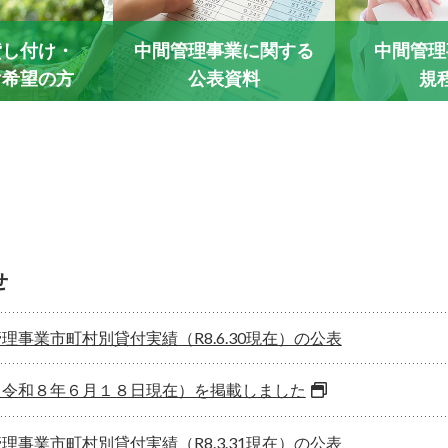
貸し付け・
中間管理事業に関する
中間管理
け希望の方
公表資料
規
せ
事業市町村別貸付実績（R8.6.30現在）の公表
（令和８年６月１８日現在）を掲載しました
事業市町村別貸付実績（R8.3.31現在）の公表